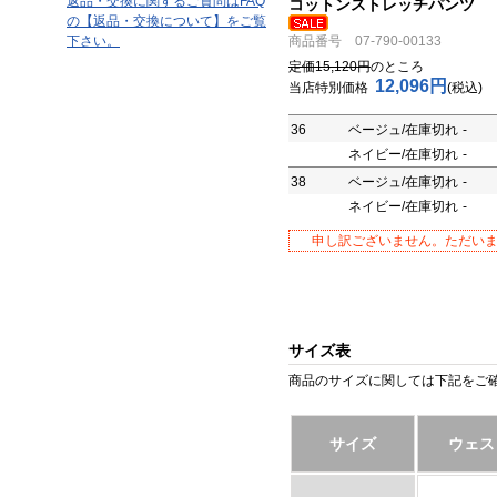
返品・交換に関するご質問はFAQ
コットンストレッチパンツ
の【返品・交換について】をご覧
下さい。
商品番号 07-790-00133
定価15,120円
のところ
12,096円
当店特別価格
(税込)
36
ベージュ/在庫切れ
-
ネイビー/在庫切れ
-
38
ベージュ/在庫切れ
-
ネイビー/在庫切れ
-
申し訳ございません。ただい
サイズ表
商品のサイズに関しては下記をご確
サイズ
ウェス