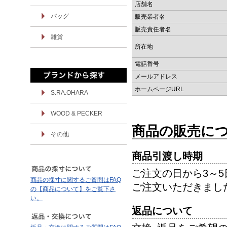
店舗名
バッグ
販売業者名
販売責任者名
雑貨
所在地
電話番号
メールアドレス
ホームページURL
S.RA.OHARA
WOOD & PECKER
商品の販売に
その他
商品引渡し時期
ご注文の日から3～
商品の採寸に関するご質問はFAQ
ご注文いただきまし
の【商品について】をご覧下さ
い。
返品について