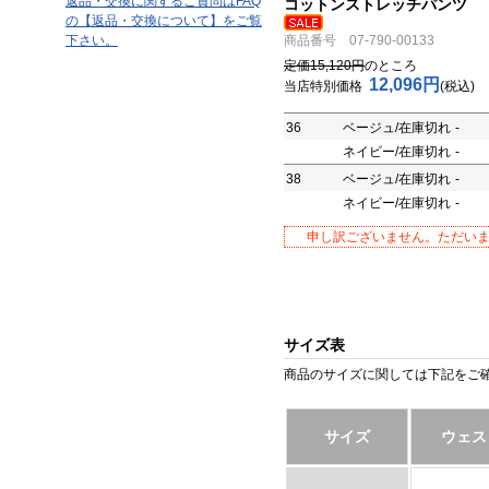
返品・交換に関するご質問はFAQ
コットンストレッチパンツ
の【返品・交換について】をご覧
下さい。
商品番号 07-790-00133
定価15,120円
のところ
12,096円
当店特別価格
(税込)
36
ベージュ/在庫切れ
-
ネイビー/在庫切れ
-
38
ベージュ/在庫切れ
-
ネイビー/在庫切れ
-
申し訳ございません。ただい
サイズ表
商品のサイズに関しては下記をご確
サイズ
ウェス